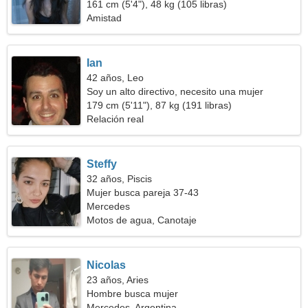
161 cm (5'4"), 48 kg (105 libras)
Amistad
Ian
42 años, Leo
Soy un alto directivo, necesito una mujer
seductora
179 cm (5'11"), 87 kg (191 libras)
Relación real
Steffy
32 años, Piscis
Mujer busca pareja 37-43
Mercedes
Motos de agua, Canotaje
Nicolas
23 años, Aries
Hombre busca mujer
Mercedes, Argentina