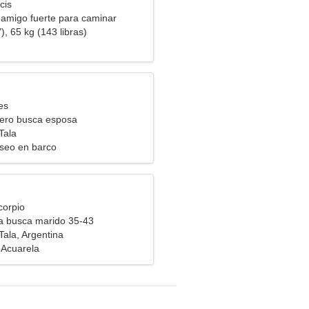
cis
 amigo fuerte para caminar
), 65 kg (143 libras)
es
ero busca esposa
Tala
aseo en barco
corpio
ra busca marido 35-43
Tala, Argentina
 Acuarela