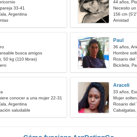
ricornio
44 años, Pis
pareja 33-41
Necesito un
ala, Argentina
156 cm (5'2"
antas
Amistad
Paul
ro
36 años, Ari
cansable busca amigos
Hombre solt
, 50 kg (110 libras)
Rosario del 
ero
Bicicleta, P
Araceli
ra
33 años, Es
iere conocer a una mujer 22-31
Mujer solte
ala, Argentina
Rosario del 
tación saludable
Cabalgatas,