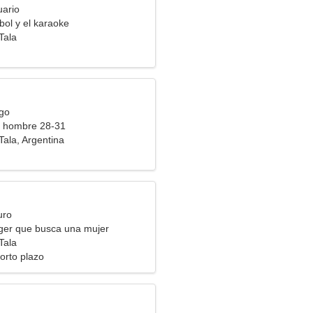
uario
bol y el karaoke
Tala
rgo
a hombre 28-31
Tala, Argentina
uro
ger que busca una mujer
Tala
orto plazo