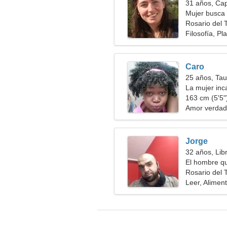
31 años, Cap
Mujer busca 
Rosario del T
Filosofía, Pl
Caro
25 años, Tau
La mujer in
163 cm (5'5")
Amor verdad
Jorge
32 años, Lib
El hombre qu
Rosario del T
Leer, Alimen