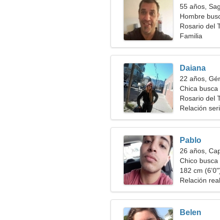
55 años, Sag
Hombre busc
Rosario del T
Familia
Daiana
22 años, Gé
Chica busca 
Rosario del 
Relación ser
Pablo
26 años, Cap
Chico busca 
182 cm (6'0")
Relación rea
Belen