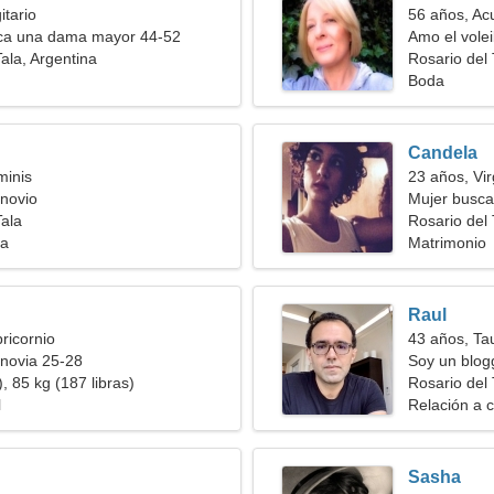
itario
56 años, Ac
a una dama mayor 44-52
Amo el volei
ala, Argentina
Rosario del 
Boda
Candela
minis
23 años, Vi
novio
Mujer busc
Tala
Rosario del 
ia
Matrimonio
Raul
ricornio
43 años, Ta
novia 25-28
Soy un blog
, 85 kg (187 libras)
excepcional
Rosario del 
l
Relación a c
Sasha