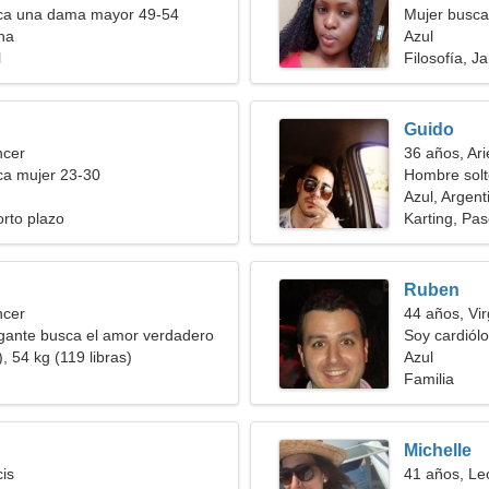
a una dama mayor 49-54
Mujer busca
ina
Azul
l
Filosofía, Ja
Guido
ncer
36 años, Ari
a mujer 23-30
Hombre solt
Azul, Argent
orto plazo
Karting, Pase
Ruben
ncer
44 años, Vi
gante busca el amor verdadero
Soy cardiólo
, 54 kg (119 libras)
Azul
Familia
Michelle
cis
41 años, Le