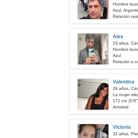
Hombre busc
Azul, Argent
Relación rea
Alex
23 años, Cá
Hombre busc
Azul
Relación a c
Valentina
26 años, Cá
La mujer ele
172 cm (5'8")
Amistad
Victoria
32 años, Pis