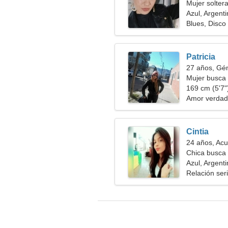
Mujer solter
Azul, Argent
Blues, Disco
Patricia
27 años, Gé
Mujer busca
169 cm (5'7")
Amor verdad
Cintia
24 años, Acu
Chica busca 
Azul, Argent
Relación ser