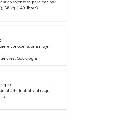
 amigo talentoso para cocinar
), 68 kg (149 libras)
o
uiere conocer a una mujer
teriores, Sociología
corpio
o al arte teatral y al esquí
ina