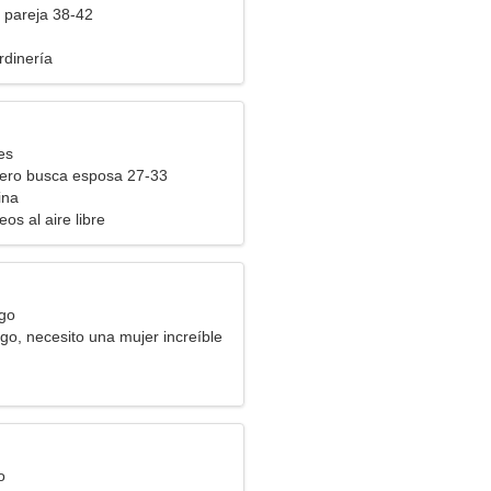
 pareja 38-42
rdinería
es
ero busca esposa 27-33
ina
os al aire libre
rgo
go, necesito una mujer increíble
o