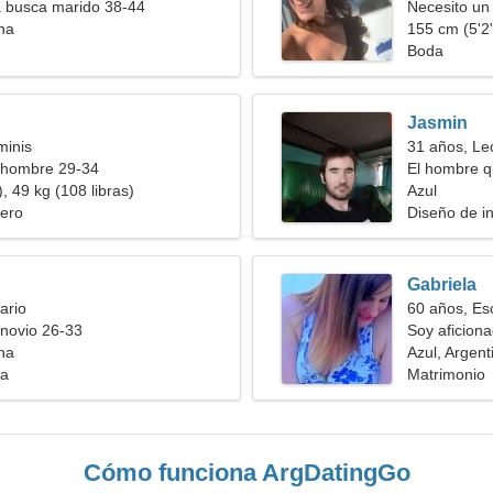
a busca marido 38-44
Necesito un
ina
juntos
155 cm (5'2"
Boda
Jasmin
minis
31 años, Le
 hombre 29-34
El hombre q
, 49 kg (108 libras)
Azul
ero
Diseño de in
Gabriela
ario
60 años, Es
novio 26-33
Soy aficionad
ina
Azul, Argent
ia
Matrimonio
Cómo funciona ArgDatingGo