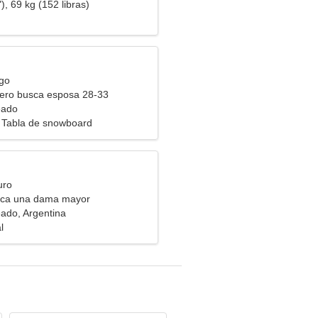
), 69 kg (152 libras)
rgo
ero busca esposa 28-33
eado
 Tabla de snowboard
uro
ca una dama mayor
ado, Argentina
l