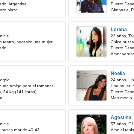
ado, Argentina
Puerto Des
orto plazo
Gimnasia, P
Lorena
minis
23 años, Ta
n teatro, necesito una mujer
Chica busca
ado
Puerto Dese
Amor verda
Noelia
orpio
24 años, Lib
 buen amigo para el romance
Una mujer 
, 64 kg (141 libras)
Puerto Des
ia
Matrimonio
Agostina
minis
57 años, Cá
a busca marido 40-43
Amo el tenis 