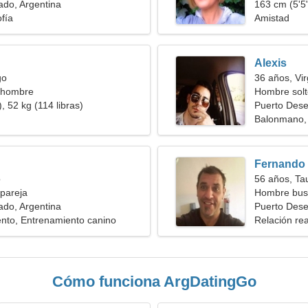
ado, Argentina
163 cm (5'5"
ofía
Amistad
Alexis
go
36 años, Vi
 hombre
Hombre solt
, 52 kg (114 libras)
Puerto Des
Balonmano,
Fernando
o
56 años, Ta
pareja
Hombre bus
ado, Argentina
Puerto Dese
nto, Entrenamiento canino
Relación rea
Cómo funciona ArgDatingGo