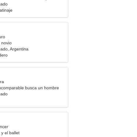
eado
atinaje
uro
 novio
ado, Argentina
dero
ra
incomparable busca un hombre
eado
ncer
y el ballet