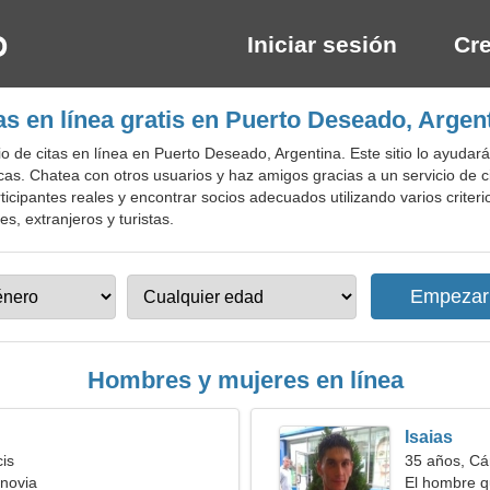
Iniciar sesión
Cre
as en línea gratis en Puerto Deseado, Argen
o de citas en línea en Puerto Deseado, Argentina. Este sitio lo ayudar
cas. Chatea con otros usuarios y haz amigos gracias a un servicio de ci
rticipantes reales y encontrar socios adecuados utilizando varios criterios
s, extranjeros y turistas.
Hombres y mujeres en línea
Isaias
cis
35 años, Cá
novia
El hombre q