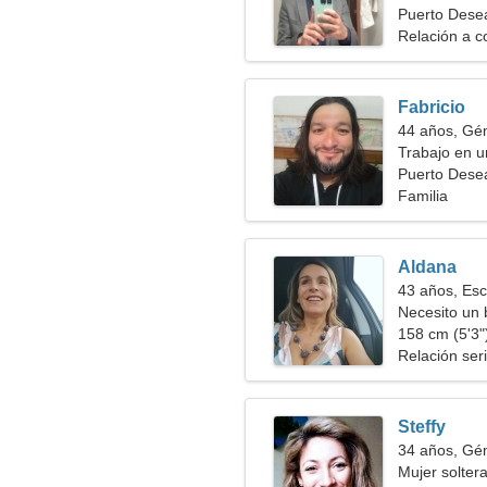
Puerto Dese
Relación a c
Fabricio
44 años, Gé
Trabajo en u
romántica
Puerto Dese
Familia
Aldana
43 años, Esc
Necesito un
158 cm (5'3")
Relación ser
Steffy
34 años, Gé
Mujer solter