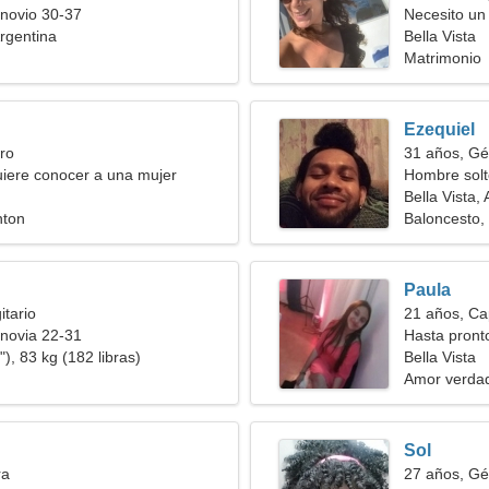
novio 30-37
Necesito un 
Argentina
romance
Bella Vista
Matrimonio
Ezequiel
ro
31 años, Gé
iere conocer a una mujer
Hombre solt
Bella Vista,
nton
Baloncesto, 
Paula
itario
21 años, Ca
novia 22-31
Hasta pronto
), 83 kg (182 libras)
Bella Vista
Amor verda
Sol
ra
27 años, Gé