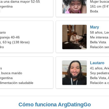
a una dama mayor 52-55
Mujer busc
Argentina
161 cm (5'4"
l
Boda
Mary
ario
58 años, Le
pareja 40-46
Me interesa
, 63 kg (138 libras)
Bella Vista
dro
Relación ser
Lautaro
es
41 años, Ari
a busca marido
Soy pediatr
Argentina
Bella Vista,
Alimentación saludable
Relación a c
Cómo funciona ArgDatingGo