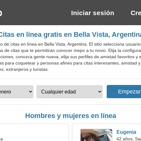
Iniciar sesión
Cre
Citas en línea gratis en Bella Vista, Argentin
 de citas en línea en Bella Vista, Argentina. El sitio selecciona usua
s de citas que te permitirán conocer mejor a tu novio. Elija la confi
laciones, conozca gente nueva, elija sus perfiles de amistad favoritos y
s para coquetear y personas afines para citas interesantes, amistad y r
es, extranjeros y turistas.
Hombres y mujeres en línea
Eugenia
ra
42 años, Sag