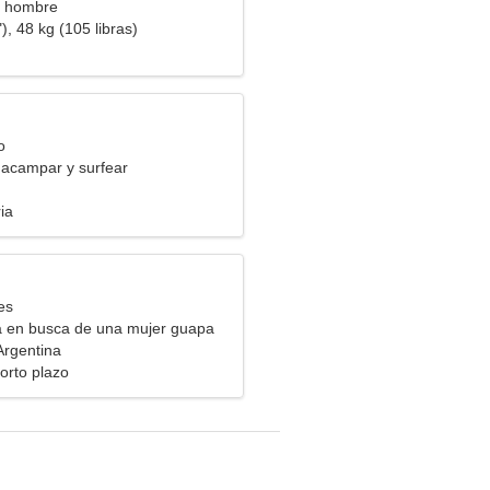
a hombre
), 48 kg (105 libras)
o
 acampar y surfear
ia
es
a en busca de una mujer guapa
 Argentina
orto plazo