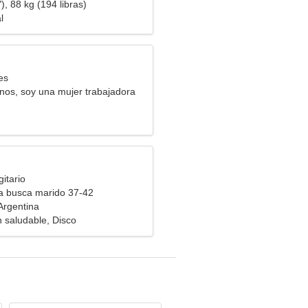
), 88 kg (194 libras)
l
es
os, soy una mujer trabajadora
itario
ra busca marido 37-42
Argentina
n saludable, Disco