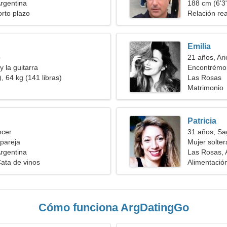
rgentina
188 cm (6'3"
orto plazo
Relación rea
Emilia
o
21 años, Ari
y la guitarra
Encontrémon
, 64 kg (141 libras)
Las Rosas
Matrimonio
Patricia
ncer
31 años, Sag
pareja
Mujer solte
rgentina
Las Rosas, 
ata de vinos
Alimentació
Cómo funciona ArgDatingGo