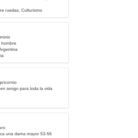
bre ruedas, Culturismo
minis
a hombre
Argentina
ia
pricornio
en amigo para toda la vida
uro
ca una dama mayor 53-56