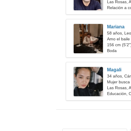
tímida
Las Rosas, A
Relación a c
Mariana
58 años, Le
Amo el baile 
156 cm (5'2")
Boda
Magali
34 años, Cá
Mujer busca 
Las Rosas, A
Educación, C