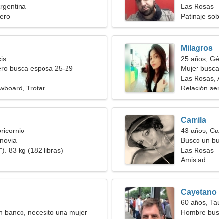
rgentina
Las Rosas
ero
Patinaje so
Milagros
cis
25 años, Gé
ero busca esposa 25-29
Mujer busc
Las Rosas, 
wboard, Trotar
Relación ser
Camila
ricornio
43 años, Ca
novia
Busco un bu
), 83 kg (182 libras)
Las Rosas
Amistad
Cayetano
o
60 años, Ta
n banco, necesito una mujer
Hombre bus