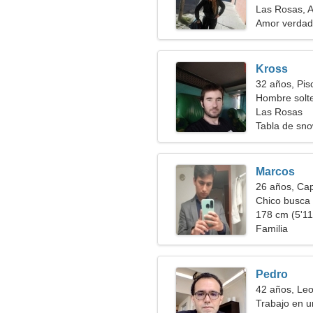
Las Rosas, A
Amor verdad
Kross
32 años, Pis
Hombre solt
Las Rosas
Tabla de sno
Marcos
26 años, Cap
Chico busca 
178 cm (5'11"
Familia
Pedro
42 años, Le
Trabajo en u